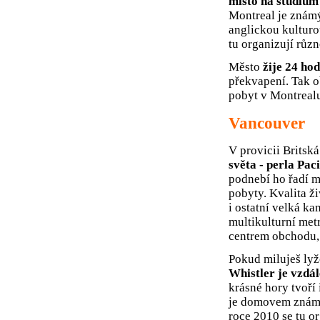
místo na studium 
Montreal je známý
anglickou kulturo
tu organizují různ
Město
žije 24 ho
překvapení. Tak o
pobyt v Montrealu
Vancouver
V provicii Britsk
světa - perla Pac
podnebí ho řadí m
pobyty. Kvalita ž
i ostatní velká ka
multikulturní met
centrem obchodu, 
Pokud miluješ lyž
Whistler je vzdál
krásné hory tvoří
je domovem známý
roce 2010 se tu o