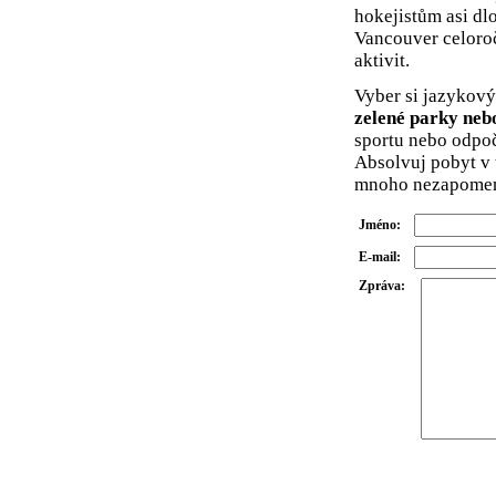
hokejistům asi d
Vancouver celoroč
aktivit.
Vyber si jazykov
zelené parky neb
sportu nebo odpo
Absolvuj pobyt v 
mnoho nezapomenu
Jméno:
E-mail:
Zpráva: