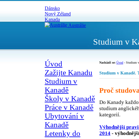
Dánsko
Nový Zéland
Kanada
Austrálie
Studium v K
Úvod
Nacházíš se:
Úvod
-
Studium v
Zažijte Kanadu
Studium v Kanadě. T
Studium v
Kanadě
Proč studov
Školy v Kanadě
Do Kanady každor
Práce v Kanadě
studium anglickéh
kategorií.
Ubytování v
Kanadě
Výhodnější pravi
Letenky do
2014
- výhodnější