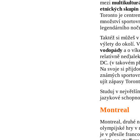
mezi
multikulturá
etnických skupin
Toronto je centre
množství sportovní
legendárního nočn
Taktéž si můžeš 
výlety do okolí. 
vodopády
a o vík
relativně ned)al
DC. (v takovém př
Na svoje si přijd
známých sportovn
ujít zápasy Toron
Studuj v největší
jazykové schopnost
Montreal
Montreal, druhé n
olympijské hry v 
je v přesile franc