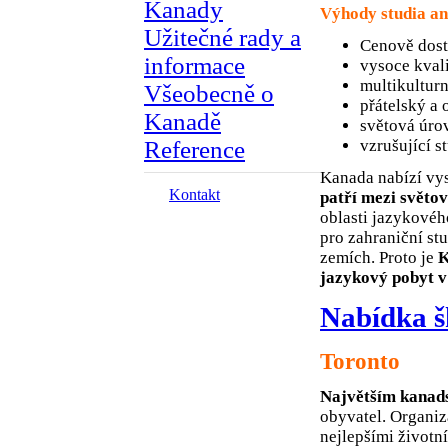
Kanady
Výhody studia an
Užitečné rady a
Cenově dost
informace
vysoce kvali
multikulturn
Všeobecně o
přátelský a 
Kanadě
světová úro
vzrušující s
Reference
Kanada nabízí vys
Kontakt
patří mezi světo
oblasti jazykovéh
pro zahraniční st
zemích. Proto je
K
jazykový pobyt v
Nabídka š
Toronto
Najvětším kana
obyvatel. Organi
nejlepšími životn