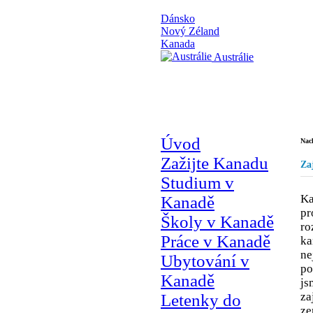
Dánsko
Nový Zéland
Kanada
Austrálie
Úvod
Nach
Zažijte Kanadu
Za
Studium v
Ka
Kanadě
pr
Školy v Kanadě
ro
Práce v Kanadě
ka
ne
Ubytování v
po
Kanadě
js
za
Letenky do
ze